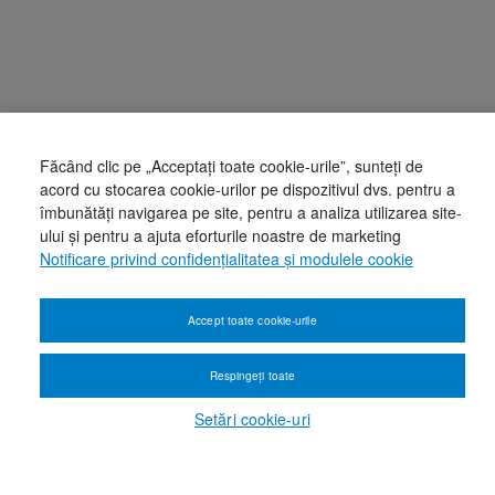
Făcând clic pe „Acceptați toate cookie-urile”, sunteți de
acord cu stocarea cookie-urilor pe dispozitivul dvs. pentru a
îmbunătăți navigarea pe site, pentru a analiza utilizarea site-
ului și pentru a ajuta eforturile noastre de marketing
Notificare privind confidențialitatea și modulele cookie
Accept toate cookie-urile
Respingeți toate
Setări cookie-uri