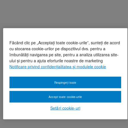
Făcând clic pe „Acceptați toate cookie-urile”, sunteți de acord
cu stocarea cookie-urilor pe dispozitivul dvs. pentru a
îmbunătăți navigarea pe site, pentru a analiza utilizarea site-
ului și pentru a ajuta eforturile noastre de marketing
Notificare privind confidențialitatea și modulele cookie
Respingeți toate
Accept toate cookie-urile
Setări cookie-uri