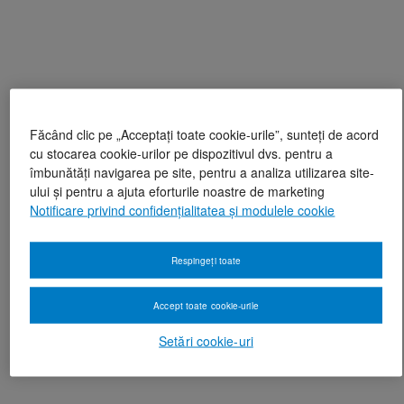
Făcând clic pe „Acceptați toate cookie-urile”, sunteți de acord
cu stocarea cookie-urilor pe dispozitivul dvs. pentru a
îmbunătăți navigarea pe site, pentru a analiza utilizarea site-
ului și pentru a ajuta eforturile noastre de marketing
Notificare privind confidențialitatea și modulele cookie
Respingeți toate
Accept toate cookie-urile
Setări cookie-uri