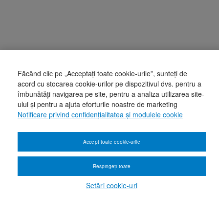
Făcând clic pe „Acceptați toate cookie-urile”, sunteți de
acord cu stocarea cookie-urilor pe dispozitivul dvs. pentru a
îmbunătăți navigarea pe site, pentru a analiza utilizarea site-
ului și pentru a ajuta eforturile noastre de marketing
Notificare privind confidențialitatea și modulele cookie
Accept toate cookie-urile
Respingeți toate
Setări cookie-uri