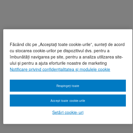
Făcând clic pe „Acceptați toate cookie-urile”, sunteți de acord
cu stocarea cookie-urilor pe dispozitivul dvs. pentru a
îmbunătăți navigarea pe site, pentru a analiza utilizarea site-
ului și pentru a ajuta eforturile noastre de marketing
Notificare privind confidențialitatea și modulele cookie
Respingeți toate
Accept toate cookie-urile
Setări cookie-uri