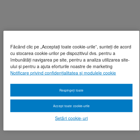
Făcând clic pe „Acceptați toate cookie-urile”, sunteți de acord
cu stocarea cookie-urilor pe dispozitivul dvs. pentru a
îmbunătăți navigarea pe site, pentru a analiza utilizarea site-
ului și pentru a ajuta eforturile noastre de marketing
Notificare privind confidențialitatea și modulele cookie
Respingeți toate
Accept toate cookie-urile
Setări cookie-uri