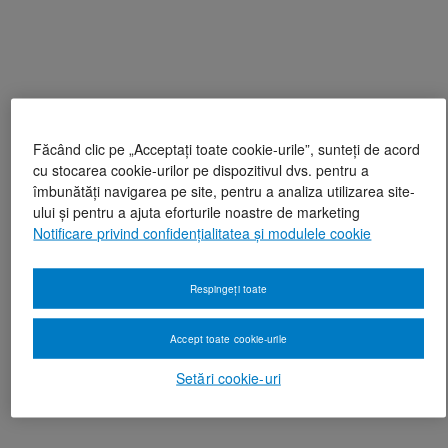
Făcând clic pe „Acceptați toate cookie-urile”, sunteți de acord
cu stocarea cookie-urilor pe dispozitivul dvs. pentru a
îmbunătăți navigarea pe site, pentru a analiza utilizarea site-
ului și pentru a ajuta eforturile noastre de marketing
Notificare privind confidențialitatea și modulele cookie
Respingeți toate
Accept toate cookie-urile
Setări cookie-uri