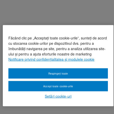
Făcând clic pe „Acceptați toate cookie-urile”, sunteți de acord
cu stocarea cookie-urilor pe dispozitivul dvs. pentru a
îmbunătăți navigarea pe site, pentru a analiza utilizarea site-
ului și pentru a ajuta eforturile noastre de marketing
Notificare privind confidențialitatea și modulele cookie
Respingeți toate
Accept toate cookie-urile
Setări cookie-uri