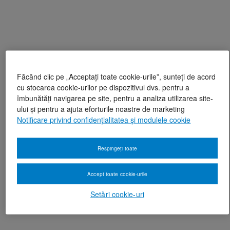
Făcând clic pe „Acceptați toate cookie-urile”, sunteți de acord
cu stocarea cookie-urilor pe dispozitivul dvs. pentru a
îmbunătăți navigarea pe site, pentru a analiza utilizarea site-
ului și pentru a ajuta eforturile noastre de marketing
Notificare privind confidențialitatea și modulele cookie
Respingeți toate
Accept toate cookie-urile
Setări cookie-uri