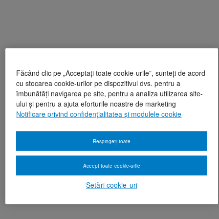
Făcând clic pe „Acceptați toate cookie-urile”, sunteți de acord
cu stocarea cookie-urilor pe dispozitivul dvs. pentru a
îmbunătăți navigarea pe site, pentru a analiza utilizarea site-
ului și pentru a ajuta eforturile noastre de marketing
Notificare privind confidențialitatea și modulele cookie
Respingeți toate
Accept toate cookie-urile
Setări cookie-uri