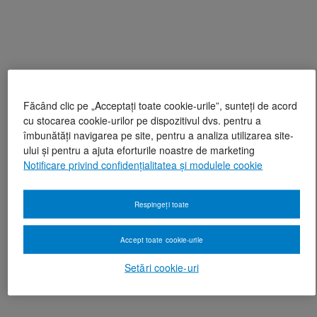
Făcând clic pe „Acceptați toate cookie-urile”, sunteți de acord
cu stocarea cookie-urilor pe dispozitivul dvs. pentru a
îmbunătăți navigarea pe site, pentru a analiza utilizarea site-
ului și pentru a ajuta eforturile noastre de marketing
Notificare privind confidențialitatea și modulele cookie
Respingeți toate
Accept toate cookie-urile
Setări cookie-uri