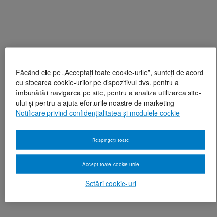
Făcând clic pe „Acceptați toate cookie-urile”, sunteți de acord
cu stocarea cookie-urilor pe dispozitivul dvs. pentru a
îmbunătăți navigarea pe site, pentru a analiza utilizarea site-
ului și pentru a ajuta eforturile noastre de marketing
Notificare privind confidențialitatea și modulele cookie
Respingeți toate
Accept toate cookie-urile
Setări cookie-uri