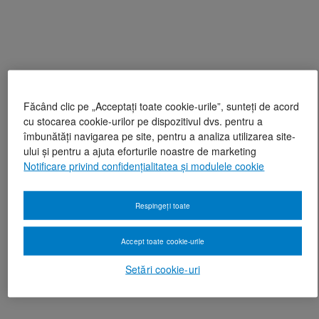
Făcând clic pe „Acceptați toate cookie-urile”, sunteți de acord
cu stocarea cookie-urilor pe dispozitivul dvs. pentru a
îmbunătăți navigarea pe site, pentru a analiza utilizarea site-
ului și pentru a ajuta eforturile noastre de marketing
Notificare privind confidențialitatea și modulele cookie
Respingeți toate
Accept toate cookie-urile
Setări cookie-uri