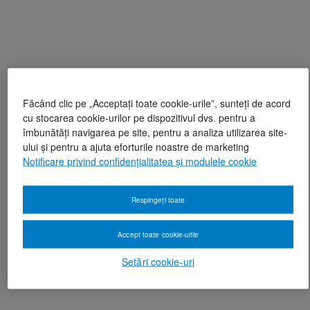
Făcând clic pe „Acceptați toate cookie-urile”, sunteți de acord
cu stocarea cookie-urilor pe dispozitivul dvs. pentru a
îmbunătăți navigarea pe site, pentru a analiza utilizarea site-
ului și pentru a ajuta eforturile noastre de marketing
Notificare privind confidențialitatea și modulele cookie
Respingeți toate
Accept toate cookie-urile
Setări cookie-uri