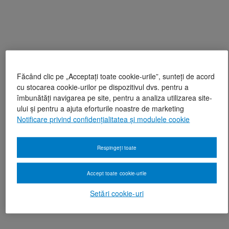
Făcând clic pe „Acceptați toate cookie-urile”, sunteți de acord
cu stocarea cookie-urilor pe dispozitivul dvs. pentru a
îmbunătăți navigarea pe site, pentru a analiza utilizarea site-
ului și pentru a ajuta eforturile noastre de marketing
Notificare privind confidențialitatea și modulele cookie
Respingeți toate
Accept toate cookie-urile
Setări cookie-uri