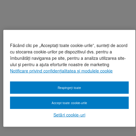
Făcând clic pe „Acceptați toate cookie-urile”, sunteți de acord
cu stocarea cookie-urilor pe dispozitivul dvs. pentru a
îmbunătăți navigarea pe site, pentru a analiza utilizarea site-
ului și pentru a ajuta eforturile noastre de marketing
Notificare privind confidențialitatea și modulele cookie
Respingeți toate
Accept toate cookie-urile
Setări cookie-uri