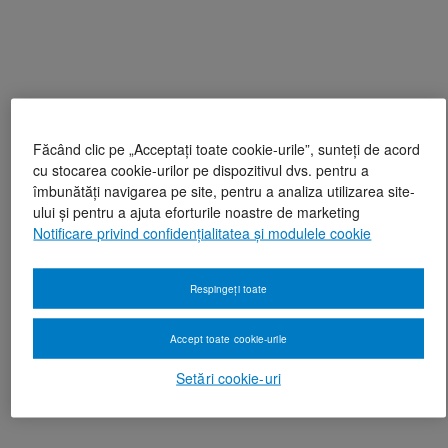
Făcând clic pe „Acceptați toate cookie-urile”, sunteți de acord
cu stocarea cookie-urilor pe dispozitivul dvs. pentru a
îmbunătăți navigarea pe site, pentru a analiza utilizarea site-
ului și pentru a ajuta eforturile noastre de marketing
Notificare privind confidențialitatea și modulele cookie
Respingeți toate
Accept toate cookie-urile
Setări cookie-uri