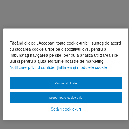
Făcând clic pe „Acceptați toate cookie-urile”, sunteți de acord
cu stocarea cookie-urilor pe dispozitivul dvs. pentru a
îmbunătăți navigarea pe site, pentru a analiza utilizarea site-
ului și pentru a ajuta eforturile noastre de marketing
Notificare privind confidențialitatea și modulele cookie
Respingeți toate
Accept toate cookie-urile
Setări cookie-uri