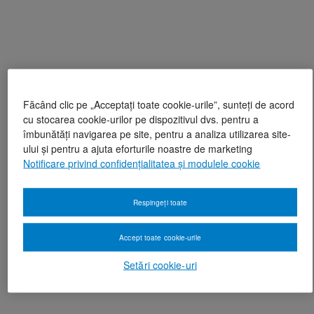
Făcând clic pe „Acceptați toate cookie-urile”, sunteți de acord
cu stocarea cookie-urilor pe dispozitivul dvs. pentru a
îmbunătăți navigarea pe site, pentru a analiza utilizarea site-
ului și pentru a ajuta eforturile noastre de marketing
Notificare privind confidențialitatea și modulele cookie
Respingeți toate
Accept toate cookie-urile
Setări cookie-uri