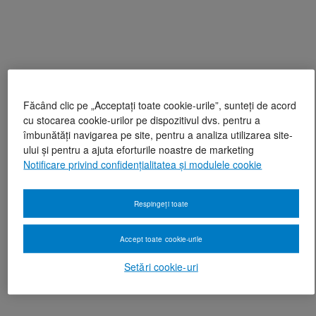
Făcând clic pe „Acceptați toate cookie-urile”, sunteți de acord
cu stocarea cookie-urilor pe dispozitivul dvs. pentru a
îmbunătăți navigarea pe site, pentru a analiza utilizarea site-
ului și pentru a ajuta eforturile noastre de marketing
Notificare privind confidențialitatea și modulele cookie
Respingeți toate
Accept toate cookie-urile
Setări cookie-uri