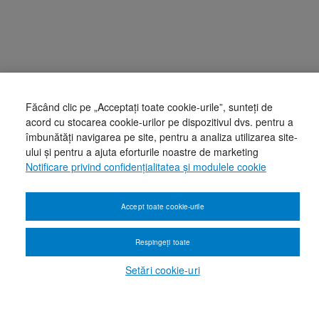
Făcând clic pe „Acceptați toate cookie-urile”, sunteți de
acord cu stocarea cookie-urilor pe dispozitivul dvs. pentru a
îmbunătăți navigarea pe site, pentru a analiza utilizarea site-
ului și pentru a ajuta eforturile noastre de marketing
Notificare privind confidențialitatea și modulele cookie
Accept toate cookie-urile
Respingeți toate
Setări cookie-uri