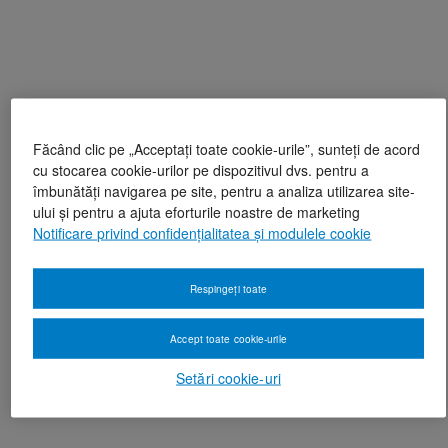
Făcând clic pe „Acceptați toate cookie-urile”, sunteți de acord
cu stocarea cookie-urilor pe dispozitivul dvs. pentru a
îmbunătăți navigarea pe site, pentru a analiza utilizarea site-
ului și pentru a ajuta eforturile noastre de marketing
Notificare privind confidențialitatea și modulele cookie
Respingeți toate
Accept toate cookie-urile
Setări cookie-uri