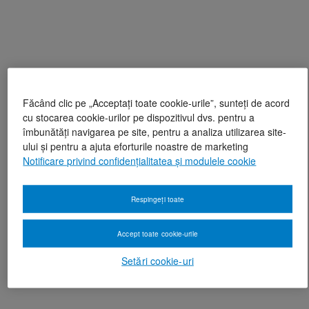
Făcând clic pe „Acceptați toate cookie-urile”, sunteți de acord
cu stocarea cookie-urilor pe dispozitivul dvs. pentru a
îmbunătăți navigarea pe site, pentru a analiza utilizarea site-
ului și pentru a ajuta eforturile noastre de marketing
Notificare privind confidențialitatea și modulele cookie
Respingeți toate
Accept toate cookie-urile
Setări cookie-uri