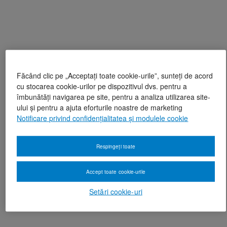
Făcând clic pe „Acceptați toate cookie-urile”, sunteți de acord
cu stocarea cookie-urilor pe dispozitivul dvs. pentru a
îmbunătăți navigarea pe site, pentru a analiza utilizarea site-
ului și pentru a ajuta eforturile noastre de marketing
Notificare privind confidențialitatea și modulele cookie
Respingeți toate
Accept toate cookie-urile
Setări cookie-uri