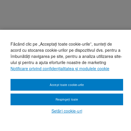
Făcând clic pe „Acceptați toate cookie-urile”, sunteți de
acord cu stocarea cookie-urilor pe dispozitivul dvs. pentru a
îmbunătăți navigarea pe site, pentru a analiza utilizarea site-
ului și pentru a ajuta eforturile noastre de marketing
Notificare privind confidențialitatea și modulele cookie
Accept toate cookie-urile
Respingeți toate
Setări cookie-uri