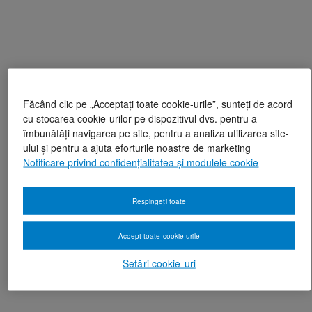
Făcând clic pe „Acceptați toate cookie-urile”, sunteți de acord
cu stocarea cookie-urilor pe dispozitivul dvs. pentru a
îmbunătăți navigarea pe site, pentru a analiza utilizarea site-
ului și pentru a ajuta eforturile noastre de marketing
Notificare privind confidențialitatea și modulele cookie
Respingeți toate
Accept toate cookie-urile
Setări cookie-uri