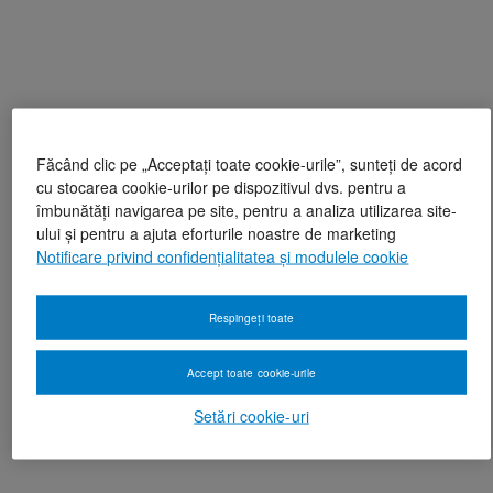
Făcând clic pe „Acceptați toate cookie-urile”, sunteți de acord
cu stocarea cookie-urilor pe dispozitivul dvs. pentru a
îmbunătăți navigarea pe site, pentru a analiza utilizarea site-
ului și pentru a ajuta eforturile noastre de marketing
Notificare privind confidențialitatea și modulele cookie
Respingeți toate
Accept toate cookie-urile
Setări cookie-uri