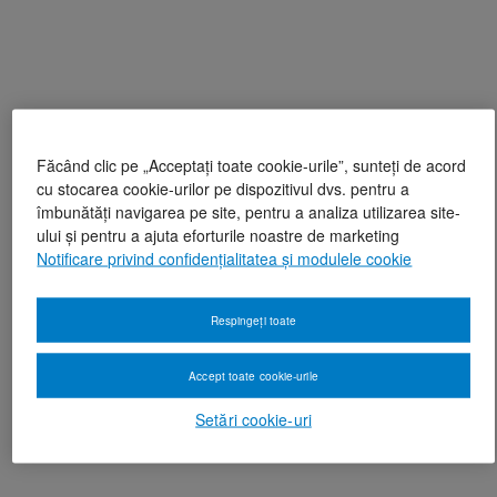
Făcând clic pe „Acceptați toate cookie-urile”, sunteți de acord
cu stocarea cookie-urilor pe dispozitivul dvs. pentru a
îmbunătăți navigarea pe site, pentru a analiza utilizarea site-
ului și pentru a ajuta eforturile noastre de marketing
Notificare privind confidențialitatea și modulele cookie
Respingeți toate
Accept toate cookie-urile
Setări cookie-uri