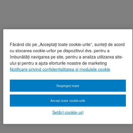
Făcând clic pe „Acceptați toate cookie-urile”, sunteți de acord
cu stocarea cookie-urilor pe dispozitivul dvs. pentru a
îmbunătăți navigarea pe site, pentru a analiza utilizarea site-
ului și pentru a ajuta eforturile noastre de marketing
Notificare privind confidențialitatea și modulele cookie
Respingeți toate
Accept toate cookie-urile
Setări cookie-uri