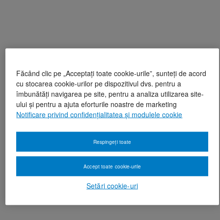
Făcând clic pe „Acceptați toate cookie-urile”, sunteți de acord
cu stocarea cookie-urilor pe dispozitivul dvs. pentru a
îmbunătăți navigarea pe site, pentru a analiza utilizarea site-
ului și pentru a ajuta eforturile noastre de marketing
Notificare privind confidențialitatea și modulele cookie
Respingeți toate
Accept toate cookie-urile
Setări cookie-uri