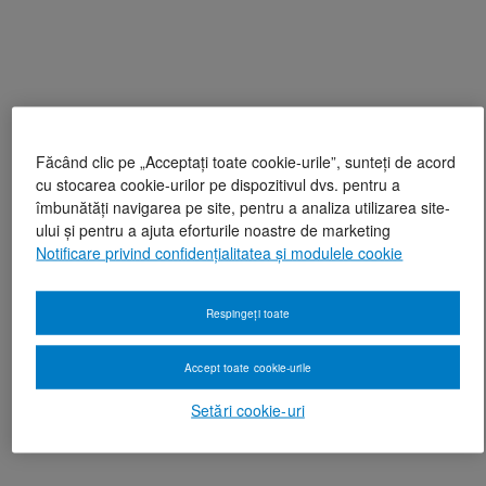
Făcând clic pe „Acceptați toate cookie-urile”, sunteți de acord
cu stocarea cookie-urilor pe dispozitivul dvs. pentru a
îmbunătăți navigarea pe site, pentru a analiza utilizarea site-
ului și pentru a ajuta eforturile noastre de marketing
Notificare privind confidențialitatea și modulele cookie
Respingeți toate
Accept toate cookie-urile
Setări cookie-uri