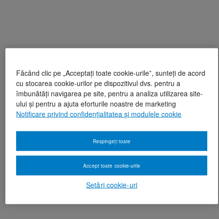
Făcând clic pe „Acceptați toate cookie-urile”, sunteți de acord
cu stocarea cookie-urilor pe dispozitivul dvs. pentru a
îmbunătăți navigarea pe site, pentru a analiza utilizarea site-
ului și pentru a ajuta eforturile noastre de marketing
Notificare privind confidențialitatea și modulele cookie
Respingeți toate
Accept toate cookie-urile
Setări cookie-uri