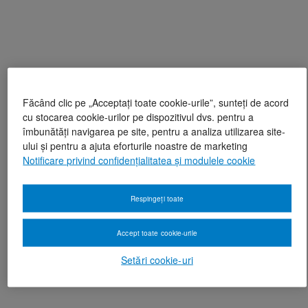
Făcând clic pe „Acceptați toate cookie-urile”, sunteți de acord
cu stocarea cookie-urilor pe dispozitivul dvs. pentru a
îmbunătăți navigarea pe site, pentru a analiza utilizarea site-
ului și pentru a ajuta eforturile noastre de marketing
Notificare privind confidențialitatea și modulele cookie
Respingeți toate
Accept toate cookie-urile
Setări cookie-uri