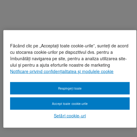
Făcând clic pe „Acceptați toate cookie-urile”, sunteți de acord
cu stocarea cookie-urilor pe dispozitivul dvs. pentru a
îmbunătăți navigarea pe site, pentru a analiza utilizarea site-
ului și pentru a ajuta eforturile noastre de marketing
Notificare privind confidențialitatea și modulele cookie
Respingeți toate
Accept toate cookie-urile
Setări cookie-uri