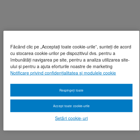
Făcând clic pe „Acceptați toate cookie-urile”, sunteți de acord
cu stocarea cookie-urilor pe dispozitivul dvs. pentru a
îmbunătăți navigarea pe site, pentru a analiza utilizarea site-
ului și pentru a ajuta eforturile noastre de marketing
Notificare privind confidențialitatea și modulele cookie
Respingeți toate
Accept toate cookie-urile
Setări cookie-uri