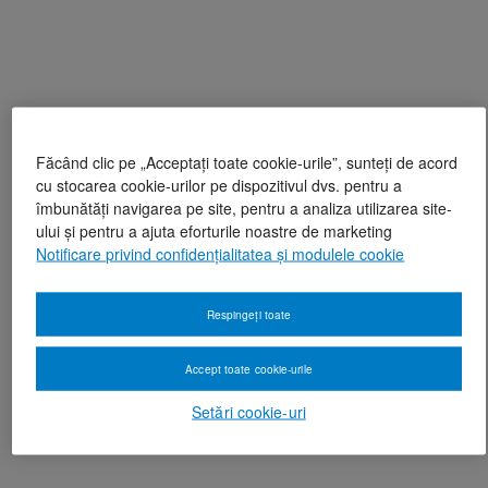
Făcând clic pe „Acceptați toate cookie-urile”, sunteți de acord
cu stocarea cookie-urilor pe dispozitivul dvs. pentru a
îmbunătăți navigarea pe site, pentru a analiza utilizarea site-
ului și pentru a ajuta eforturile noastre de marketing
Notificare privind confidențialitatea și modulele cookie
Respingeți toate
Accept toate cookie-urile
Setări cookie-uri