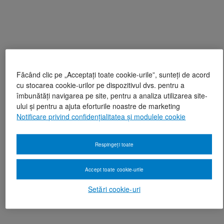
Făcând clic pe „Acceptați toate cookie-urile”, sunteți de acord
cu stocarea cookie-urilor pe dispozitivul dvs. pentru a
îmbunătăți navigarea pe site, pentru a analiza utilizarea site-
ului și pentru a ajuta eforturile noastre de marketing
Notificare privind confidențialitatea și modulele cookie
Respingeți toate
Accept toate cookie-urile
Setări cookie-uri