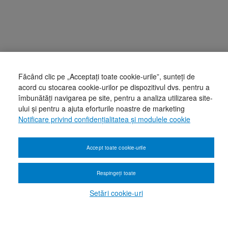
Făcând clic pe „Acceptați toate cookie-urile”, sunteți de
acord cu stocarea cookie-urilor pe dispozitivul dvs. pentru a
îmbunătăți navigarea pe site, pentru a analiza utilizarea site-
ului și pentru a ajuta eforturile noastre de marketing
Notificare privind confidențialitatea și modulele cookie
Accept toate cookie-urile
Respingeți toate
Setări cookie-uri