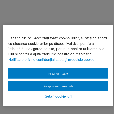
Făcând clic pe „Acceptați toate cookie-urile”, sunteți de acord
cu stocarea cookie-urilor pe dispozitivul dvs. pentru a
îmbunătăți navigarea pe site, pentru a analiza utilizarea site-
ului și pentru a ajuta eforturile noastre de marketing
Notificare privind confidențialitatea și modulele cookie
Respingeți toate
Accept toate cookie-urile
Setări cookie-uri