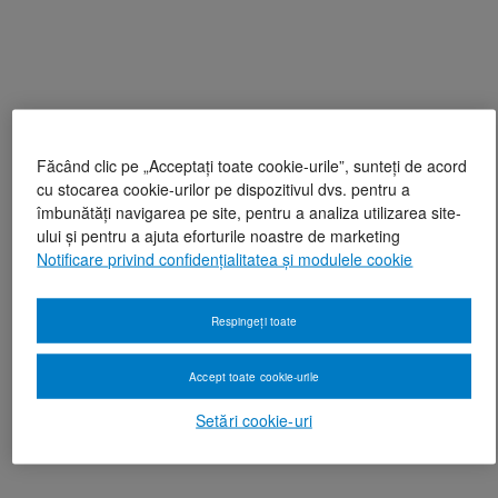
Făcând clic pe „Acceptați toate cookie-urile”, sunteți de acord
cu stocarea cookie-urilor pe dispozitivul dvs. pentru a
îmbunătăți navigarea pe site, pentru a analiza utilizarea site-
ului și pentru a ajuta eforturile noastre de marketing
Notificare privind confidențialitatea și modulele cookie
Respingeți toate
Accept toate cookie-urile
Setări cookie-uri