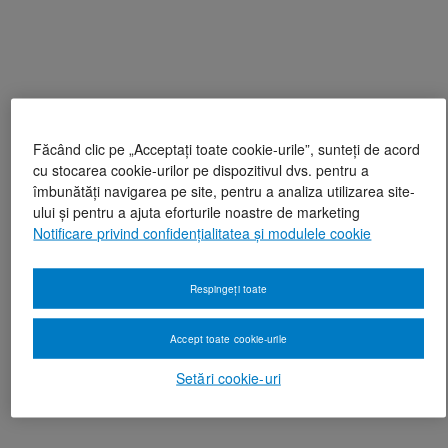
Făcând clic pe „Acceptați toate cookie-urile”, sunteți de acord
cu stocarea cookie-urilor pe dispozitivul dvs. pentru a
îmbunătăți navigarea pe site, pentru a analiza utilizarea site-
ului și pentru a ajuta eforturile noastre de marketing
Notificare privind confidențialitatea și modulele cookie
Respingeți toate
Accept toate cookie-urile
Setări cookie-uri