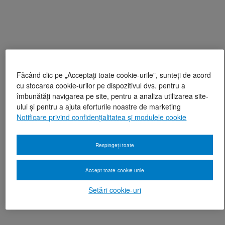
Făcând clic pe „Acceptați toate cookie-urile”, sunteți de acord
cu stocarea cookie-urilor pe dispozitivul dvs. pentru a
îmbunătăți navigarea pe site, pentru a analiza utilizarea site-
ului și pentru a ajuta eforturile noastre de marketing
Notificare privind confidențialitatea și modulele cookie
Respingeți toate
Accept toate cookie-urile
Setări cookie-uri