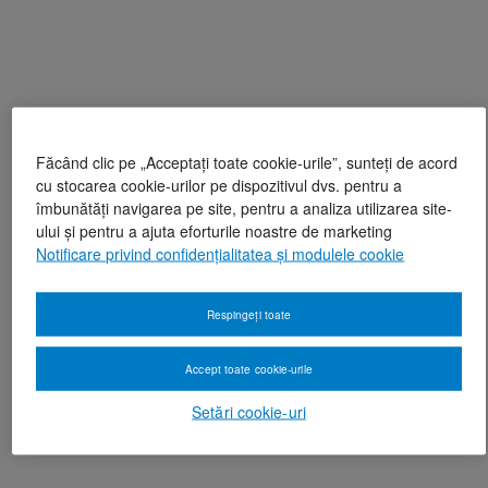
Făcând clic pe „Acceptați toate cookie-urile”, sunteți de acord
cu stocarea cookie-urilor pe dispozitivul dvs. pentru a
îmbunătăți navigarea pe site, pentru a analiza utilizarea site-
ului și pentru a ajuta eforturile noastre de marketing
Notificare privind confidențialitatea și modulele cookie
Respingeți toate
Accept toate cookie-urile
Setări cookie-uri