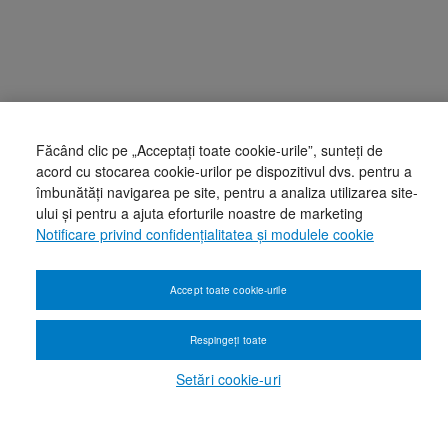
Făcând clic pe „Acceptați toate cookie-urile”, sunteți de
acord cu stocarea cookie-urilor pe dispozitivul dvs. pentru a
îmbunătăți navigarea pe site, pentru a analiza utilizarea site-
ului și pentru a ajuta eforturile noastre de marketing
Notificare privind confidențialitatea și modulele cookie
Accept toate cookie-urile
Respingeți toate
Setări cookie-uri