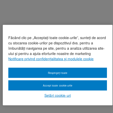
Făcând clic pe „Acceptați toate cookie-urile”, sunteți de acord
cu stocarea cookie-urilor pe dispozitivul dvs. pentru a
îmbunătăți navigarea pe site, pentru a analiza utilizarea site-
ului și pentru a ajuta eforturile noastre de marketing
Notificare privind confidențialitatea și modulele cookie
Respingeți toate
Accept toate cookie-urile
Setări cookie-uri