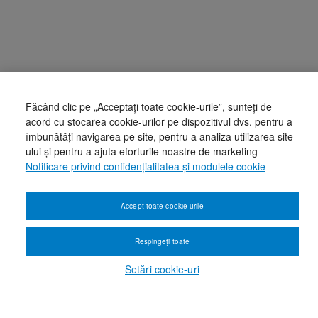
Făcând clic pe „Acceptați toate cookie-urile”, sunteți de
acord cu stocarea cookie-urilor pe dispozitivul dvs. pentru a
îmbunătăți navigarea pe site, pentru a analiza utilizarea site-
ului și pentru a ajuta eforturile noastre de marketing
Notificare privind confidențialitatea și modulele cookie
Accept toate cookie-urile
Respingeți toate
Setări cookie-uri