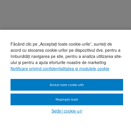
Făcând clic pe „Acceptați toate cookie-urile”, sunteți de
acord cu stocarea cookie-urilor pe dispozitivul dvs. pentru a
îmbunătăți navigarea pe site, pentru a analiza utilizarea site-
ului și pentru a ajuta eforturile noastre de marketing
Notificare privind confidențialitatea și modulele cookie
Accept toate cookie-urile
Respingeți toate
Setări cookie-uri