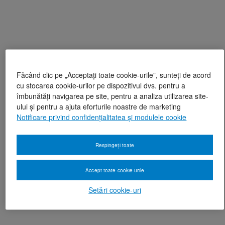
Făcând clic pe „Acceptați toate cookie-urile”, sunteți de acord
cu stocarea cookie-urilor pe dispozitivul dvs. pentru a
îmbunătăți navigarea pe site, pentru a analiza utilizarea site-
ului și pentru a ajuta eforturile noastre de marketing
Notificare privind confidențialitatea și modulele cookie
Respingeți toate
Accept toate cookie-urile
Setări cookie-uri