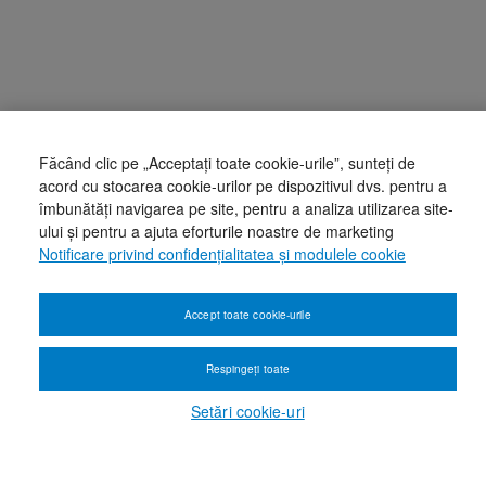
Făcând clic pe „Acceptați toate cookie-urile”, sunteți de
acord cu stocarea cookie-urilor pe dispozitivul dvs. pentru a
îmbunătăți navigarea pe site, pentru a analiza utilizarea site-
ului și pentru a ajuta eforturile noastre de marketing
Notificare privind confidențialitatea și modulele cookie
Accept toate cookie-urile
Respingeți toate
Setări cookie-uri