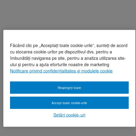
Făcând clic pe „Acceptați toate cookie-urile”, sunteți de acord
cu stocarea cookie-urilor pe dispozitivul dvs. pentru a
îmbunătăți navigarea pe site, pentru a analiza utilizarea site-
ului și pentru a ajuta eforturile noastre de marketing
Notificare privind confidențialitatea și modulele cookie
Respingeți toate
Accept toate cookie-urile
Setări cookie-uri